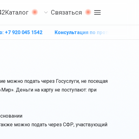
42
Каталог
Связаться
 голени
920 045 1542
Консультация по протезированию: +7 9
™
приёмная гильза
ие можно подать через Госуслуги, не посещая
Мир». Деньги на карту не поступают: при
основании
 также можно подать через СФР, участвующий