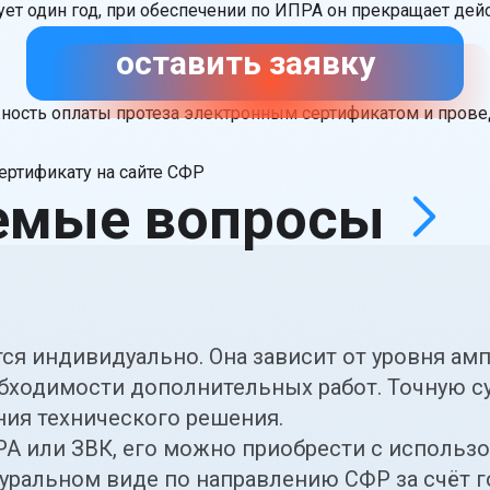
ет один год, при обеспечении по ИПРА он прекращает дей
оставить заявку
ость оплаты протеза электронным сертификатом и пров
ертификату на сайте СФР
аемые
вопросы
ся индивидуально. Она зависит от уровня амп
еобходимости дополнительных работ. Точную 
ния технического решения.
РА
или ЗВК, его можно приобрести с использ
туральном виде по направлению СФР
за счёт 