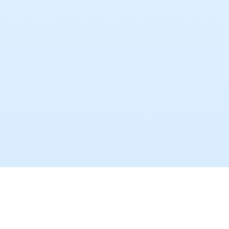
ortigital
Как нас найти
+7 920 045 1542
5
info@ortigital.com