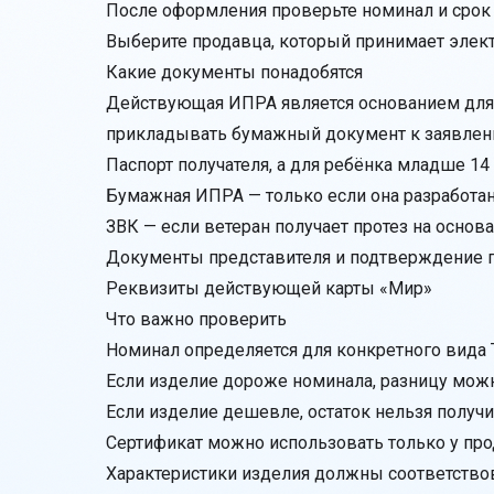
После оформления проверьте номинал и срок
О компании
Выберите продавца, который принимает элек
Какие документы понадобятся
Политика конфиденциальности
Действующая ИПРА является основанием для по
Часто задаваемые вопросы
прикладывать бумажный документ к заявлен
Паспорт получателя, а для ребёнка младше 14
Блог
Бумажная ИПРА — только если она разработан
ЗВК — если ветеран получает протез на основ
Документы представителя и подтверждение п
Реквизиты действующей карты «Мир»
Что важно проверить
Номинал определяется для конкретного вида 
Если изделие дороже номинала, разницу мож
Если изделие дешевле, остаток нельзя получ
Сертификат можно использовать только у про
Характеристики изделия должны соответство