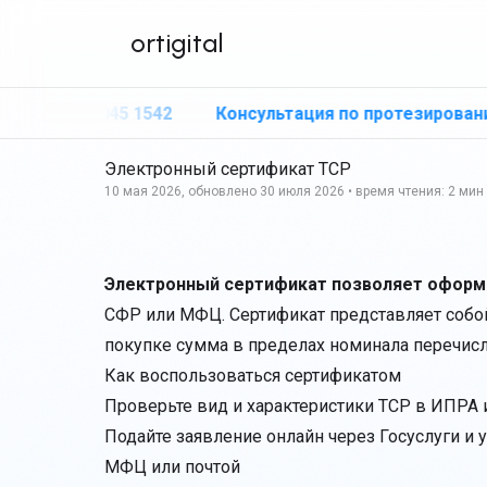
ortigital
+7 920 045 1542
Консультация по протезированию: +
Электронный сертификат ТСР
10 мая 2026, обновлено 30 июля 2026
• время чтения:
2
мин
Санкт-Петербург
+7 920 045 1542
Электронный сертификат позволяет оформит
Каталог
СФР или МФЦ. Сертификат представляет собой 
покупке сумма в пределах номинала перечисл
Вакансии
Как воспользоваться сертификатом
Связаться
Проверьте вид и характеристики ТСР в
ИПРА
Подайте заявление онлайн через Госуслуги и
Получить протез
бесплатно
МФЦ или почтой