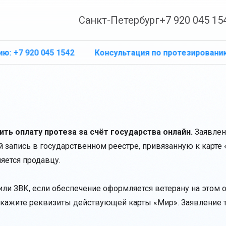
Санкт-Петербург
+7 920 045 15
Протез
7 920 045 1542
Консультация по протезированию: +7 
F-Legs
Протез голени
Культе
F-Legs™
Культеприёмная гильза
ь оплату протеза за счёт государства онлайн.
Заявлен
запись в государственном реестре, привязанную к карте «
яется продавцу.
или ЗВК, если обеспечение оформляется ветерану на этом 
 укажите реквизиты действующей карты «Мир». Заявление