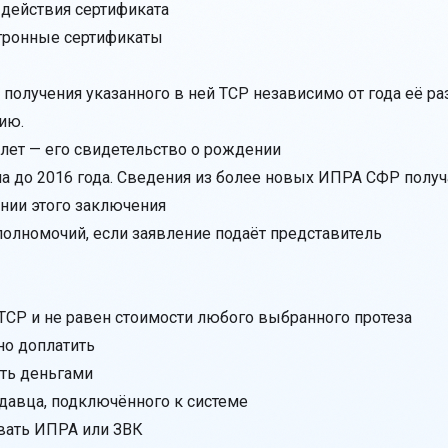
 действия сертификата
тронные сертификаты
лучения указанного в ней ТСР независимо от года её разр
ию.
 лет — его свидетельство о рождении
а до 2016 года. Сведения из более новых ИПРА СФР получ
ании этого заключения
олномочий, если заявление подаёт представитель
ТСР и не равен стоимости любого выбранного протеза
но доплатить
ить деньгами
давца, подключённого к системе
вать ИПРА или ЗВК