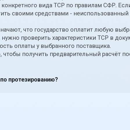
 конкретного вида ТСР по правилам СФР. Ес
тить своими средствами - неиспользованный 
значают, что государство оплатит любую вы
 нужно проверить характеристики ТСР в док
ость оплаты у выбранного поставщика.
ю
, чтобы получить предварительный расчёт по
 по протезированию?
+7 920 045 1542
фор