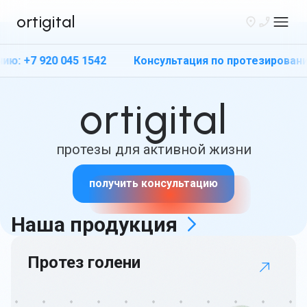
ortigital
920 045 1542
Консультация по протезированию: +7 9
ortigital
Санкт-Петербург
протезы для активной жизни
+7 920 045 1542
получить консультацию
Каталог
Наша
продукция
Вакансии
Протез голени
Связаться
Получить протез
бесплатно