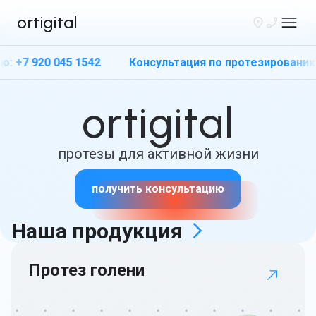
ortigital
920 045 1542
Консультация по протезированию: +7 92
ortigital
Санкт-Петербург
протезы для активной жизни
+7 920 045 1542
получить консультацию
Каталог
Наша
продукция
Вакансии
Протез голени
Связаться
Получить протез
бесплатно