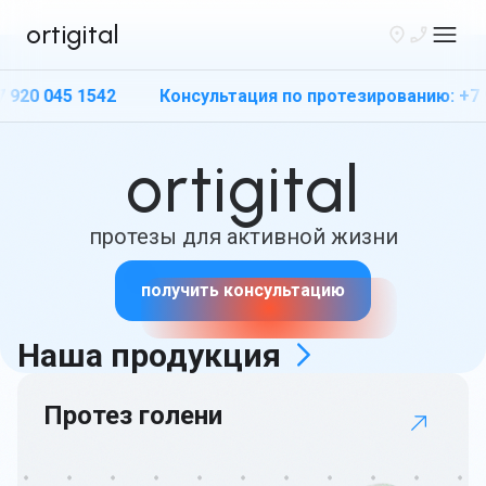
ortigital
45 1542
Консультация по протезированию: +7 920 045
ortigital
Санкт-Петербург
протезы для активной жизни
+7 920 045 1542
получить консультацию
Каталог
Наша
продукция
Вакансии
Протез голени
Связаться
Получить протез
бесплатно